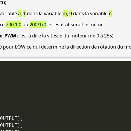
();
variable
a,
1
dans la variable
m,
0
dans la variable
n
.
tre
200;1;0
ou
200/1/0
le résultat serait le même.
eur
PWM
c'est à dire la vitesse du moteur (de 0 à 255).
 0 pour LOW ce qui détermine la direction de rotation du mo
OUTPUT
)
;
OUTPUT
)
;