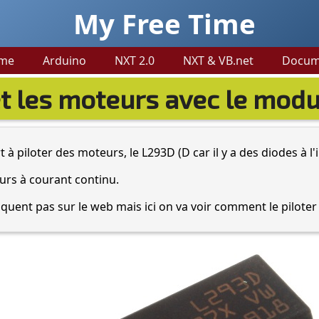
My Free Time
me
Arduino
NXT 2.0
NXT & VB.net
Docum
t les moteurs avec le mod
à piloter des moteurs, le L293D (D car il y a des diodes à l'i
eurs à courant continu.
quent pas sur le web mais ici on va voir comment le piloter