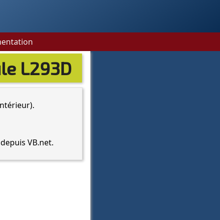
entation
ule L293D
ntérieur).
 depuis VB.net.