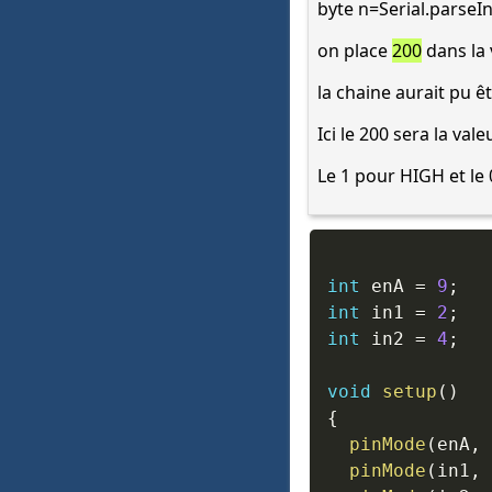
byte n=Serial.parseInt
on place
200
dans la 
la chaine aurait pu ê
Ici le 200 sera la val
Le 1 pour HIGH et le
int
 enA 
=
9
;
int
 in1 
=
2
;
int
 in2 
=
4
;
void
setup
(
)
{
pinMode
(
enA
,
 
pinMode
(
in1
,
 