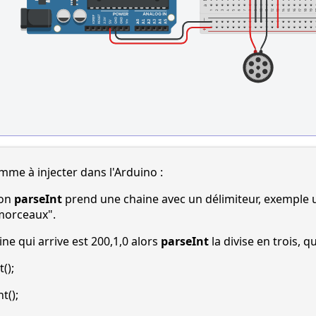
mme à injecter dans l'Arduino :
ion
parseInt
prend une chaine avec un délimiteur, exemple un
"morceaux".
ine qui arrive est 200,1,0 alors
parseInt
la divise en trois, q
();
t();