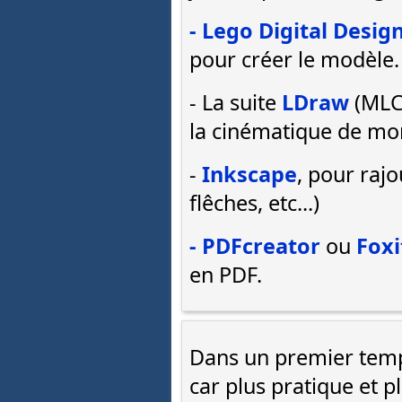
- Lego Digital Desig
pour créer le modèle.
- La suite
LDraw
(MLCa
la cinématique de mo
-
Inkscape
, pour raj
flêches, etc...)
- PDFcreator
ou
Foxi
en PDF.
Dans un premier temps
car plus pratique et p