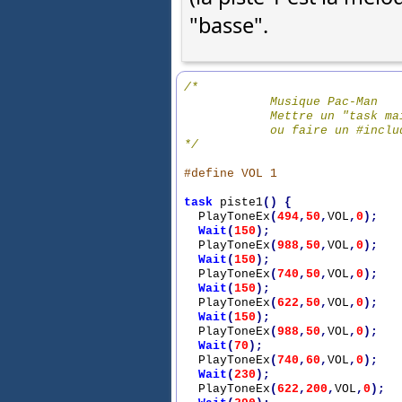
"basse".